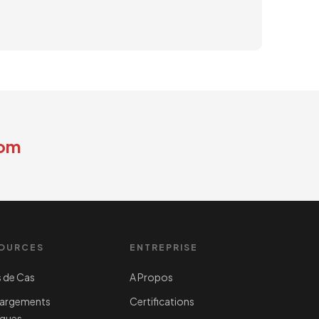
com
OURCES
ENTREPRISE
 de Cas
A Propos
hargements
Certifications
iques