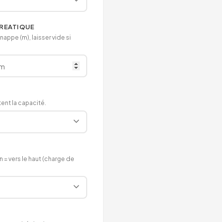
REATIQUE
appe (m), laisser vide si
ent la capacité.
 = vers le haut (charge de