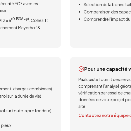
 sécurité EC7 avec les
Selection de la bonne tail
ise.
Comparaison des capacité
Comprendre l'impact du t
(0.1536×φ)
12 × e
. Cohesif :
rrachement Meyerhof &
Pour une capacité v
Paalupiste fournit des serv
comprenant l'analysé géotech
illement, charges combinees)
vérification par essai de cha
oi sur la durée de vie)
données de votre projet pour
site.
sol sur toute la profondeur)
Contactez notre équipe d
 pieux