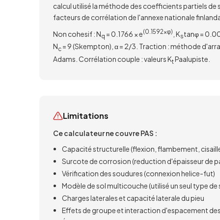
calcul utilisé la méthode des coefficients partiels de
facteurs de corrélation de l'annexe nationale finlanda
(0.1592×φ)
Non cohesif : N
= 0.1766 × e
, K
tanφ = 0.00
q
s
N
= 9 (Skempton), α = 2/3. Traction : méthode d'a
c
Adams. Corrélation couple : valeurs K
Paalupiste.
t
Limitations
Ce calculateur ne couvre PAS :
Capacité structurelle (flexion, flambement, cisa
Surcote de corrosion (reduction d'épaisseur de par
Vérification des soudures (connexion helice-fut)
Modèle de sol multicouche (utilisé un seul type de 
Charges laterales et capacité laterale du pieu
Effets de groupe et interaction d'espacement des