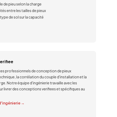
le de pieu selon la charge
s entre les tailles de pieux
ype de sol sur la capacité
erifiee
ices professionnels de conception de pieux
nique, la corrélation du couple d'installation et la
rge. Notre équipe d'ingénierie travaille avec les
 livrer des conceptions verifiees et spécifiques au
'ingénierie →