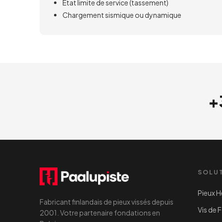
État limite de service (tassement)
Chargement sismique ou dynamique
+
SOLU
Pieux H
Fabricant finlandais de pieux vissés depuis
Vis de 
2001. Votre partenaire fondations en