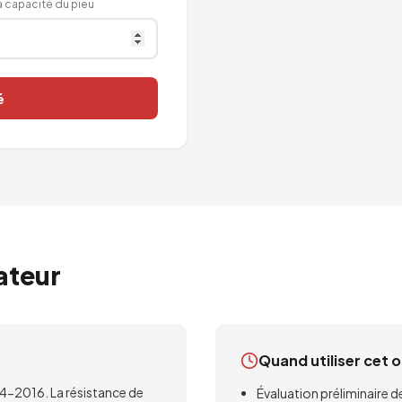
a capacité du pieu
é
ateur
Quand utiliser cet o
4-2016. La résistance de
Évaluation préliminaire de