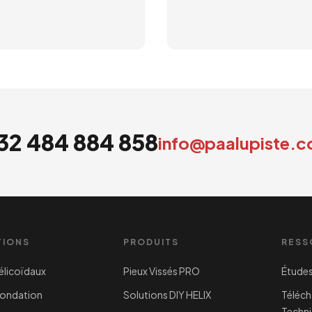
32 484 884 858
info@paalupiste.
TIONS
PRODUITS
RESS
élicoïdaux
Pieux Vissés PRO
Études
Fondation
Solutions DIY HELIX
Téléc
Techn