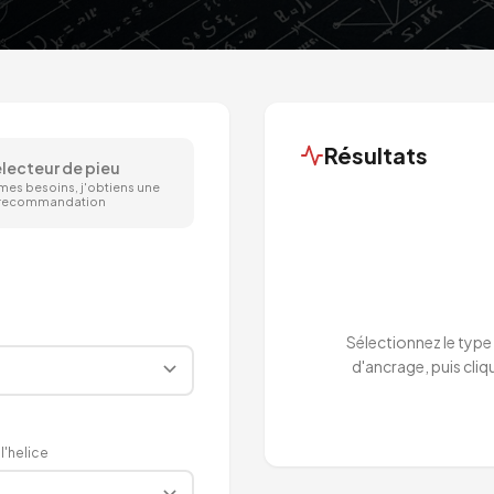
Résultats
lecteur de pieu
 mes besoins, j'obtiens une
recommandation
Sélectionnez le type 
d'ancrage, puis cliq
l'helice