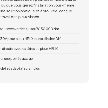
t ou que vous gérez l'installation vous-même,
une solution pratique et éprouvée, conçue
ravail des pieux vissés.
pour excavatrices jusqu'à 150 000 Nm
30V pour pieux HELIX et installation DIY
directe avec les têtes de pieux HELIX
our une portée accrue
det et adaptateurs inclus