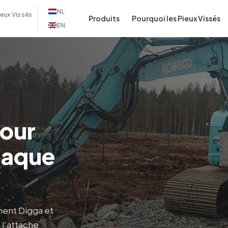
NL
ieux Vissés
Produits
Pourquoi les Pieux Vissés
EN
pour
haque
ent Digga et
 l'attache