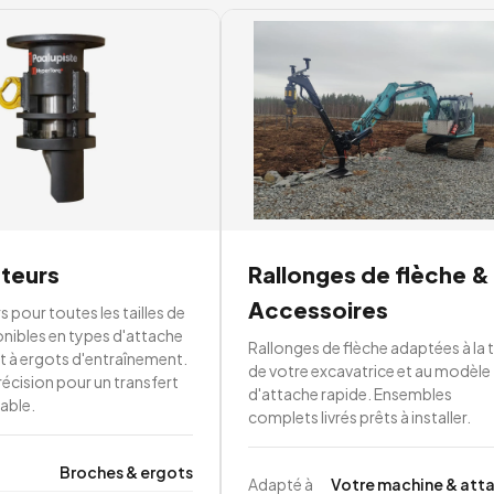
teurs
Rallonges de flèche &
Accessoires
 pour toutes les tailles de
onibles en types d'attache
Rallonges de flèche adaptées à la t
t à ergots d'entraînement.
de votre excavatrice et au modèle
récision pour un transfert
d'attache rapide. Ensembles
iable.
complets livrés prêts à installer.
Broches & ergots
Adapté à
Votre machine & att