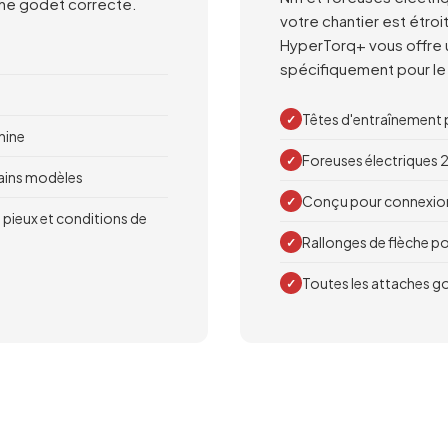
ache godet correcte.
votre chantier est étroi
HyperTorq+ vous offre 
spécifiquement pour le t
Têtes d'entraînement 
✓
hine
Foreuses électriques 2
✓
tains modèles
Conçu pour connexion 
✓
 pieux et conditions de
Rallonges de flèche p
✓
Toutes les attaches go
✓