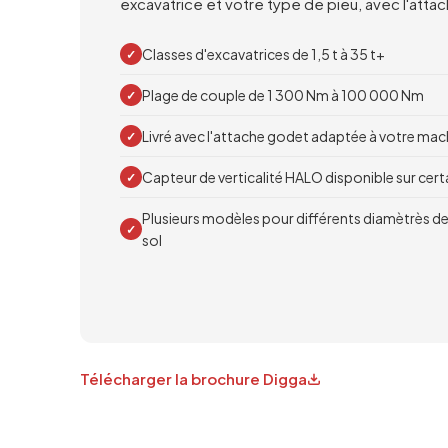
excavatrice et votre type de pieu, avec l'att
Classes d'excavatrices de 1,5 t à 35 t+
✓
Plage de couple de 1 300 Nm à 100 000 Nm
✓
Livré avec l'attache godet adaptée à votre mac
✓
Capteur de verticalité HALO disponible sur cer
✓
Plusieurs modèles pour différents diamètrès de
✓
sol
Télécharger la brochure Digga