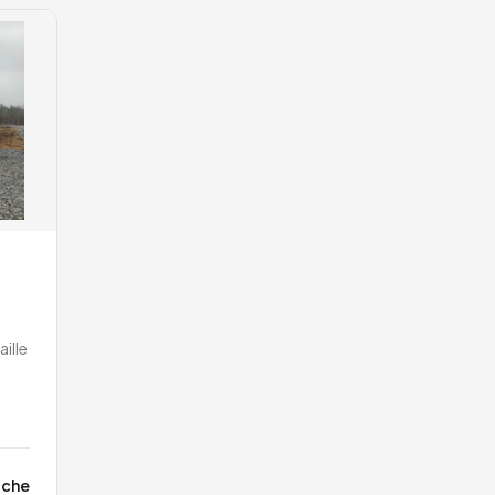
aille
ache