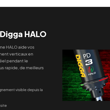
 Digga HALO
tème HALO aide vos
ement verticaux en
éel pendant le
us rapide, de meilleurs
ignement visible depuis la
 site