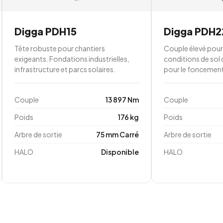
Digga PDH15
Digga PDH2
Tête robuste pour chantiers
Couple élevé pour
exigeants. Fondations industrielles,
conditions de sol 
infrastructure et parcs solaires.
pour le foncement 
Couple
13 897 Nm
Couple
Poids
176 kg
Poids
Arbre de sortie
75 mm Carré
Arbre de sortie
HALO
Disponible
HALO