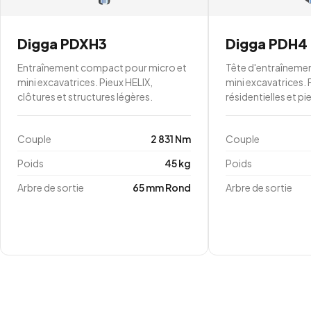
Digga PDXH3
Digga PDH4
Entraînement compact pour micro et
Tête d'entraînem
mini excavatrices. Pieux HELIX,
mini excavatrices.
clôtures et structures légères.
résidentielles et pi
Couple
2 831 Nm
Couple
Poids
45 kg
Poids
Arbre de sortie
65 mm Rond
Arbre de sortie