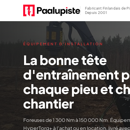
Fabricant Finlandais de P
Depuis 2001
ÉQUIPEMENT D'INSTALLATION
La bonne tête
d'entraînement 
chaque pieu et c
chantier
Foreuses de 1 300 Nm à 150 000 Nm. Équipem
HyperTorq+ à l'achat ou en location, livré avec