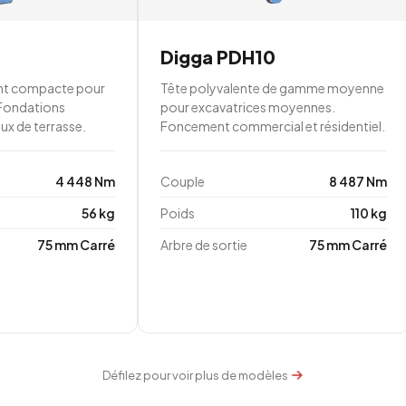
Digga PDH10
ent compacte pour
Tête polyvalente de gamme moyenne
 Fondations
pour excavatrices moyennes.
eux de terrasse.
Foncement commercial et résidentiel.
4 448 Nm
Couple
8 487 Nm
56 kg
Poids
110 kg
75 mm Carré
Arbre de sortie
75 mm Carré
Défilez pour voir plus de modèles