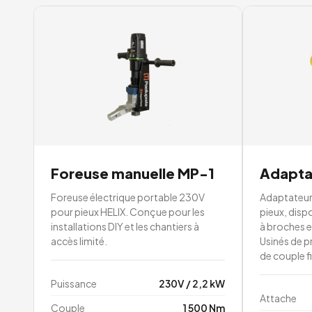
Foreuse manuelle MP-1
Adapta
Foreuse électrique portable 230V
Adaptateurs
pour pieux HELIX. Conçue pour les
pieux, disp
installations DIY et les chantiers à
à broches e
accès limité.
Usinés de p
de couple f
Puissance
230V / 2,2 kW
Attache
Couple
1 500 Nm